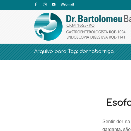
Webmail
Arquivo para Tag: dornabarriga
Esofa
Sentir dor n
garganta, são