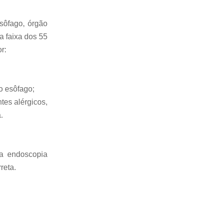
sôfago, órgão
a faixa dos 55
or:⠀
do esôfago;⠀
tes alérgicos,
a.⠀
 a endoscopia
rreta.⠀