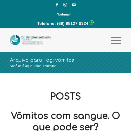
Webmail
Telefone:
(69) 98127-9324
Arquivo para Tag: vômitos
Você está aqui:
Início
/
vômitos
POSTS
Vômitos com sangue. O
que pode ser?