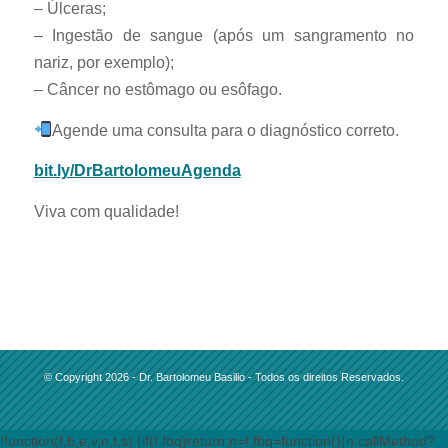
– Úlceras;
– Ingestão de sangue (após um sangramento no
nariz, por exemplo);
– Câncer no estômago ou esôfago.
Agende uma consulta para o diagnóstico correto.
bit.ly/DrBartolomeuAgenda
Viva com qualidade!
© Copyright 2026 - Dr. Bartolomeu Basilio - Todos os direitos Reservados.
!function(f,b,e,v,n,t,s) {if(f.fbq)return;n=f.fbq=function(){n.callMethod?